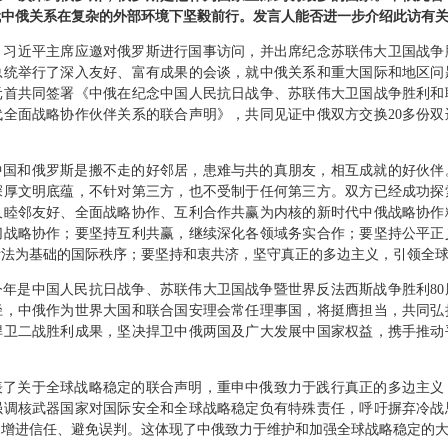
代中俄关系在复杂的外部环境下坚毅前行。发言人能否进一步介绍此访有
，习近平主席应邀对俄罗斯进行国事访问，并出席纪念苏联伟大卫国战争
总统举行了深入友好、富有成果的会谈，就中俄关系和重大国际和地区问
元首共同签署《中俄在纪念中国人民抗日战争、苏联伟大卫国战争胜利和联
代全面战略协作伙伴关系的联合声明》，共同见证中俄双方交换20多份双
中国和俄罗斯是搬不走的好邻居，患难与共的真朋友，相互成就的好伙伴
深厚文明底蕴，不针对第三方，也不受制于任何第三方。双方已经成功探
久睦邻友好、全面战略协作、互利合作共赢为内核的新时代中俄战略协作
切战略协作；要坚持互利共赢，继续深化各领域务实合作；要坚持公平正
际法为基础的国际秩序；要坚持和衷共济，坚守真正的多边主义，引领全
今年是中国人民抗日战争、苏联伟大卫国战争暨世界反法西斯战争胜利80
径，中俄作为世界大国和联合国安理会常任理事国，将挺膺担当，共同弘
捍卫二战胜利成果，坚决捍卫中俄两国及广大发展中国家权益，携手推动
。
表了关于全球战略稳定的联合声明，重申中俄致力于践行真正的多边主义
强调核武器国家对国际安全和全球战略稳定负有特殊责任，呼吁摒弃冷战
，增进信任、避免误判。这体现了中俄致力于维护和加强全球战略稳定的