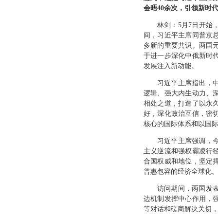
会晤40余次，引领新时
林剑：5月7日开始
间，习近平主席同普京
多新的重要共识。两国
于进一步深化中俄新时
发展注入新动能。
习近平主席指出，
逻辑、强大内生动力、
相处之道，打造了以永
好，深化政治互信，密
核心的国际体系和以国
习近平主席强调，
主义逆流和强权霸凌行
合国权威和地位，坚定
普惠包容的经济全球化
访问期间，两国发
边机制发挥中心作用，
等对话和磋商解决关切