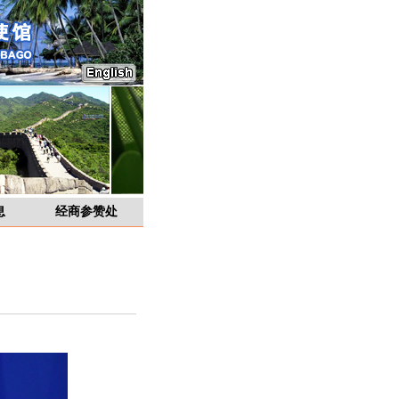
息
经商参赞处