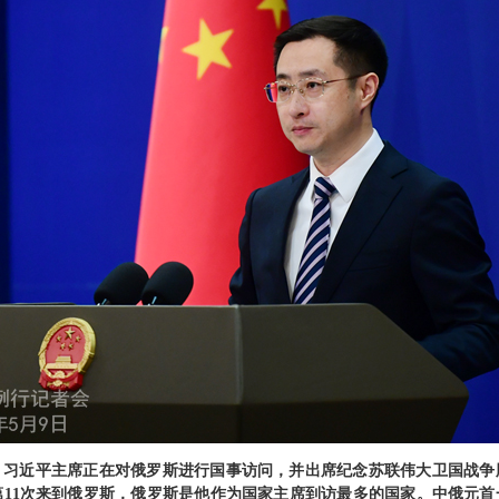
：习近平主席正在对俄罗斯进行国事访问，并出席纪念苏联伟大卫国战争胜
第11次来到俄罗斯，俄罗斯是他作为国家主席到访最多的国家。中俄元首