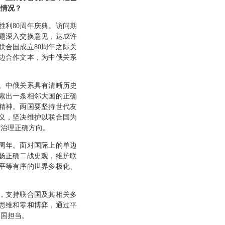
关情况？
胜利80周年庆典。访问期
题深入交换意见，达成许
合国成立80周年之际关
边合作文本，为中俄关系
。中俄关系具有清晰历史
索出一条相邻大国的正确
精神。两国要坚持世代友
义，坚决维护以联合国为
球治理正确方向。
周年。面对国际上的单边
扬正确二战史观，维护联
平等有序的世界多极化、
，支持联合国及其相关多
思维和零和博弈，通过平
大国担当。