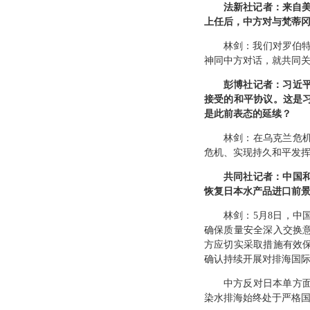
法新社记者：来自
上任后，中方对与梵蒂
林剑：我们对罗伯
神同中方对话，就共同
彭博社记者：习近
接受的和平协议。这是
是此前表态的延续？
林剑：在乌克兰危
危机、实现持久和平发
共同社记者：中国
恢复日本水产品进口前
林剑：5月8日，
确保质量安全深入交换
方应切实采取措施有效
确认持续开展对排海国
中方反对日本单方
染水排海始终处于严格