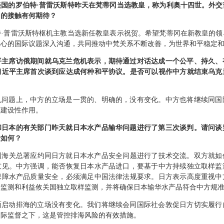
美国的罗伯特·普雷沃斯特昨天在梵蒂冈当选教皇，称为利奥十四世。外交
冈的接触有何期待？
特·普雷沃斯特枢机主教当选新任教皇表示祝贺。希望梵蒂冈在新教皇的领
关心的国际议题深入沟通，共同推动中梵关系不断改善，为世界和平稳定
平主席访俄期间就乌克兰危机表示，期待通过对话达成一个公平、持久、
习近平主席首次谈到应达成何种和平协议。是否可以视作中方就结束乌克
机问题上，中方的立场是一贯的、明确的，没有变化。中方也将继续同国
挥建设性作用。
和日本的有关部门昨天就日本水产品输华问题进行了第三次谈判。请问谈
景如何？
中国海关总署应约同日方就日本水产品安全问题进行了技术交流。双方就如
意见。中方强调，能否恢复日本水产品进口，要基于中方持续独立取样监
保障水产品质量安全，必须满足中国法律法规要求。日方表示高度重视中
际监测和利益攸关国独立取样监测，并将确保日本输华水产品符合中方规
面启动排海的立场没有变化。我们将继续会同国际社会敦促日方切实履行
国际监督之下，这是管控排海风险的有效措施。