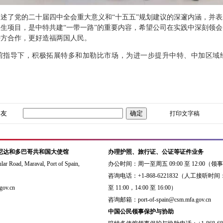
述了党的二十届四中全会重大意义和“十五五”规划建议的深邃内涵，并
生项目，是中特共建“一带一路”的重要内容，希望公司在实践中深刻领
特方合作，更好造福两国人民。
导下，积极拓展特多和加勒比市场，为进一步提升中特、中加区域
朋友
打印文字稿
尼达和多巴哥共和国大使馆
办理护照、旅行证、公证等证件业务
Road, Maraval, Port of Spain,
办公时间：周一至周五 09:00 至 12:00（
咨询电话：+1-868-6221832（人工接听时间：
ov.cn
至 11:00，14:00 至 16:00）
咨询邮箱：port-of-spain@csm.mfa.gov.cn
中国公民领事保护与协助