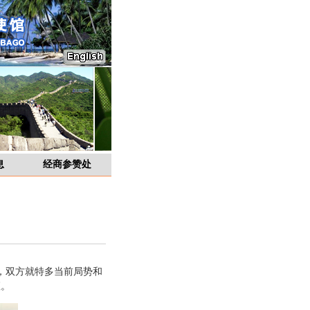
息
经商参赞处
，双方就特多当前局势和
座。